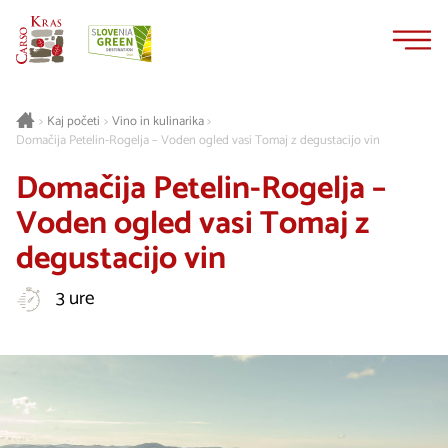
Na
Navigacija
vsebino
Kaj početi
Vino in kulinarika
>
>
>
Domačija Petelin-Rogelja – Voden ogled vasi Tomaj z degustacijo vin
Domačija Petelin-Rogelja –
Voden ogled vasi Tomaj z
degustacijo vin
3 ure