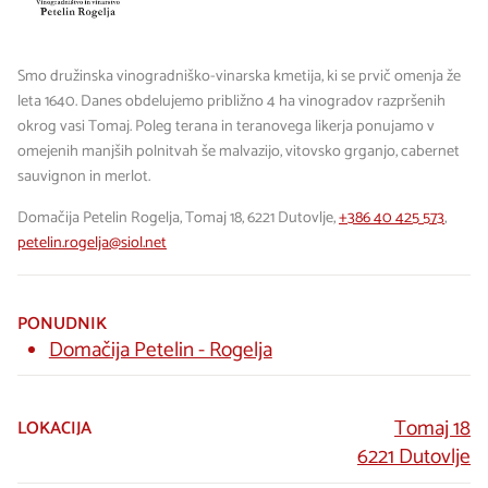
Smo družinska vinogradniško-vinarska kmetija, ki se prvič omenja že
leta 1640. Danes obdelujemo približno 4 ha vinogradov razpršenih
okrog vasi Tomaj. Poleg terana in teranovega likerja ponujamo v
omejenih manjših polnitvah še malvazijo, vitovsko grganjo, cabernet
sauvignon in merlot.
Domačija Petelin Rogelja, Tomaj 18, 6221 Dutovlje,
+386 40 425 573
,
petelin.rogelja@siol.net
PONUDNIK
Domačija Petelin - Rogelja
Tomaj 18
LOKACIJA
6221 Dutovlje