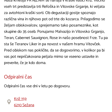
Naša kmetija PR`NJŽNIH se nahaja v kraški vasici Križ. Večino
vseh trt predstavlja trti Refoška in Vitovske Grganje, ki veljata
za avtohtoni kraški sorti. Ob degustaciji gostje spoznajo
različna vina in njihovo pot od trte do kozarca. Prilagodimo se
željam obiskovalcev, sprejemamo tako posameznike, kot
skupine do 35 oseb. Ponujamo Malvazijo in Vitovsko Grganjo,
Teran, Cabernet Sauvignon, Rose in našo posebnost Frze. Tu pa
sta še Teranov Liker in pa novost v našem hramu Vitovček.
Pred obiskom nas pokličite, da se dogovorimo, v kolikor pa bi
vas pot nepričakovana peljala mimo se vseeno ustavite in
preverite, če je kdo doma.
Odpiralni čas
Odpiralni čas vse dni v letu po dogovoru.
Križ 159
6210 Sežana