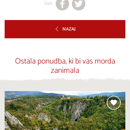
Deli
NAZAJ
Ostala ponudba, ki bi vas morda
zanimala