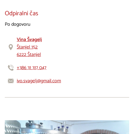
Odpiralni čas
Po dogovoru
Vina Švagelj
Štanjel 152
6222 Štanjel
+386 31 317 047
ivo.svagelj@gmail.com