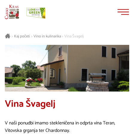
Na
Navigacija
vsebino
Kaj početi
Vino in kulinarika
Vina Švagelj
>
>
>
Vina Švagelj
V naši ponudbi imamo stekleničena in odprta vina Teran,
Vitovska grganja ter Chardonnay.