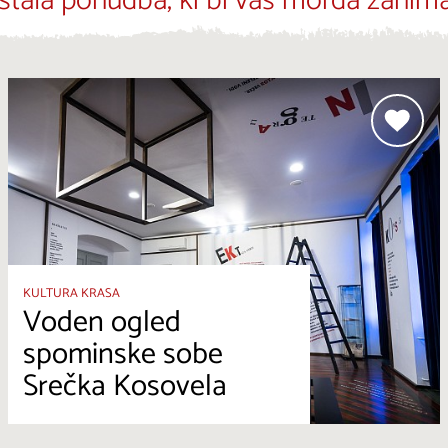
stala ponudba, ki bi vas morda zanima
KULTURA KRASA
Voden ogled
spominske sobe
Srečka Kosovela