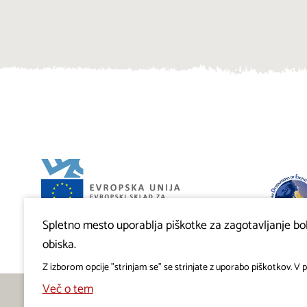
Spletno mesto uporablja piškotke za zagotavljanje bolj
Projekt Visitkras. Naložbo sofinancirata Republika
Slovenija in Evropska unija iz Evropskega sklada za
obiska.
regionalni razvoj.
Z izborom opcije "strinjam se" se strinjate z uporabo piškotkov. V pr
Več o tem
Deli