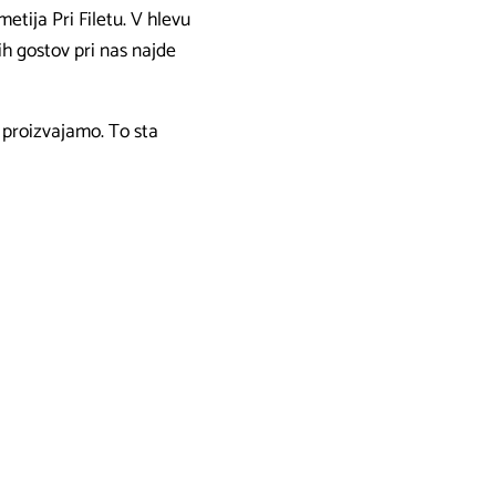
etija Pri Filetu. V hlevu
ih gostov pri nas najde
h proizvajamo. To sta