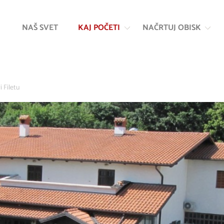
Na
Navigacija
vsebino
NAŠ SVET
KAJ POČETI
NAČRTUJ OBISK
i Filetu