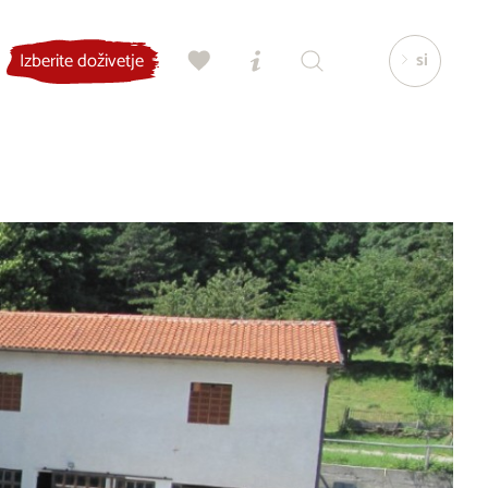
si
Izberite doživetje