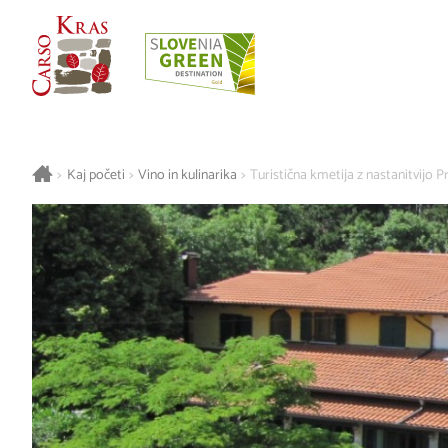
>
Kaj početi
>
Vino in kulinarika
>
Turistična kmetija z nastanitvijo Pr