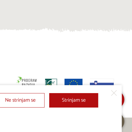
Ne strinjam se
Strinjam se
Dodaj v Moj izbor
Pošlji povpraševanje