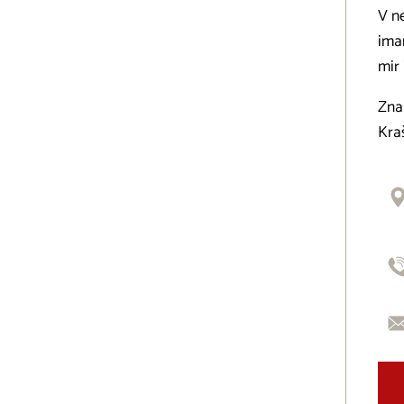
V ne
imam
mir 
Znan
Kraš