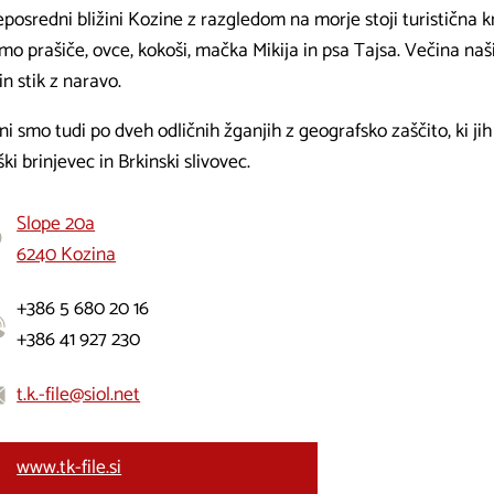
posredni bližini Kozine z razgledom na morje stoji turistična km
o prašiče, ovce, kokoši, mačka Mikija in psa Tajsa. Večina naš
in stik z naravo.
i smo tudi po dveh odličnih žganjih z geografsko zaščito, ki ji
ki brinjevec in Brkinski slivovec.
Slope 20a
6240 Kozina
+386 5 680 20 16
+386 41 927 230
t.k.-file@siol.net
www.tk-file.si