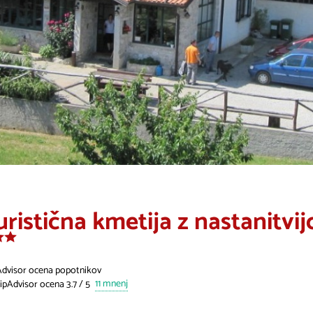
ristična kmetija z nastanitvijo
Advisor ocena popotnikov
11 mnenj