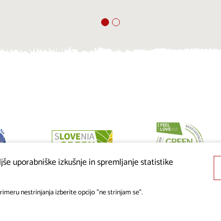
še uporabniške izkušnje in spremljanje statistike
imeru nestrinjanja izberite opcijo "ne strinjam se".
© 2019 - 2026 visitkras.info. Vse pravice pridržane.