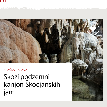
la
KRAŠKA NARAVA
Skozi podzemni
kanjon Škocjanskih
jam