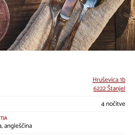
Hruševica 1b
6222 Štanjel
4 nočitve
TJA
a, angleščina