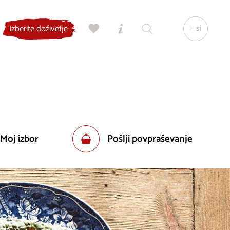
si
Izberite doživetje
 Moj izbor
Pošlji povpraševanje