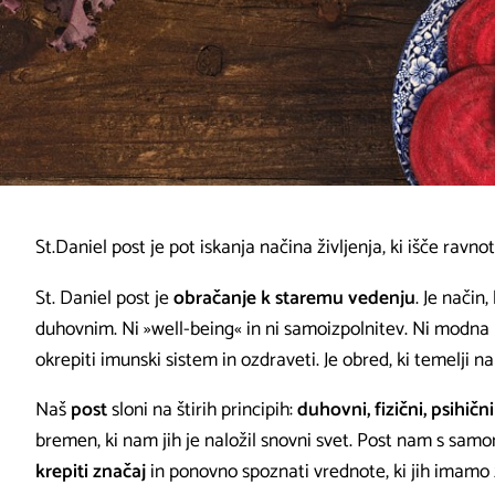
St.Daniel post je pot iskanja načina življenja, ki išče ra
St. Daniel post je
obračanje k staremu vedenju
. Je način
duhovnim. Ni »well-being« in ni samoizpolnitev. Ni modna
okrepiti imunski sistem in ozdraveti. Je obred, ki temelji 
Naš
post
sloni na štirih principih:
duhovni, fizični, psihičn
bremen, ki nam jih je naložil snovni svet. Post nam s sa
krepiti značaj
in ponovno spoznati vrednote, ki jih imamo