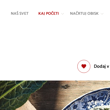
Na
Navigacija
vsebino
NAŠ SVET
KAJ POČETI
NAČRTUJ OBISK
Dodaj v