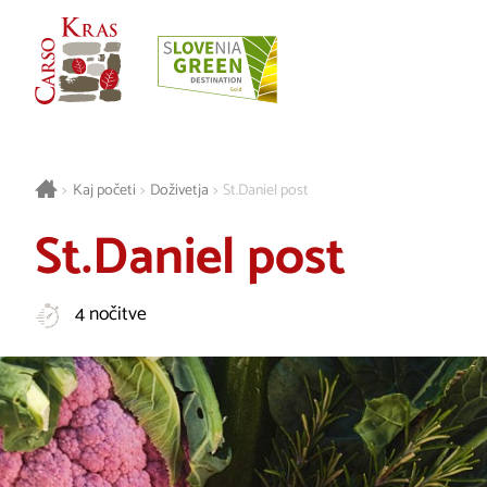
>
Kaj početi
>
Doživetja
>
St.Daniel post
St.Daniel post
4 nočitve