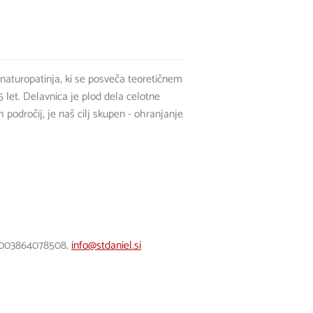
 naturopatinja, ki se posveča teoretičnem
5 let. Delavnica je plod dela celotne
h področij, je naš cilj skupen - ohranjanje
l, 003864078508,
info@stdaniel.si