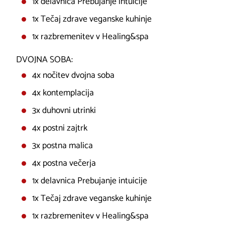
1x delavnica Prebujanje intuicije
1x Tečaj zdrave veganske kuhinje
1x razbremenitev v Healing&spa
DVOJNA SOBA:
4x nočitev dvojna soba
4x kontemplacija
3x duhovni utrinki
4x postni zajtrk
3x postna malica
4x postna večerja
1x delavnica Prebujanje intuicije
1x Tečaj zdrave veganske kuhinje
1x razbremenitev v Healing&spa