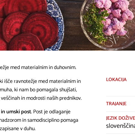
vnotežje med materialnim in duhovnim.
LOKACIJA
, ki išče ravnotežje med materialnim in
 muha, ki nam bo pomagala shujšati,
na veščinah in modrosti naših prednikov.
TRAJANJE
i in umski post
. Post je odlaganje
JEZIK DOŽIVE
monadzorom in samodisciplino pomaga
slovenščin
 zapisane v duhu.