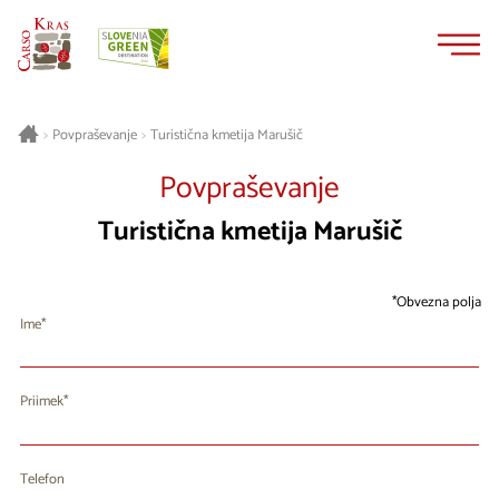
Na
Navigacija
vsebino
Turistična kmetija Marušič
>
Povpraševanje
>
Povpraševanje
Turistična kmetija Marušič
Obvezna polja
Ime
Priimek
Telefon