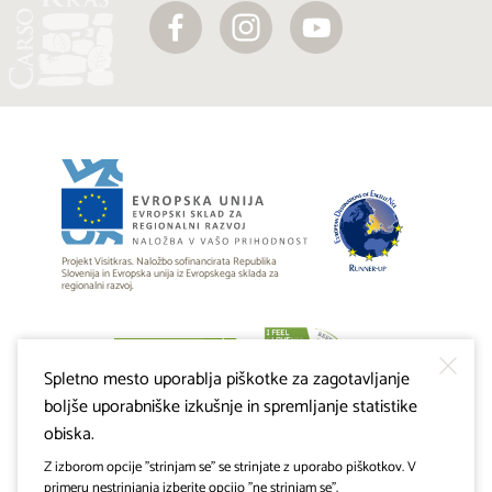
Projekt Visitkras. Naložbo sofinancirata Republika
Slovenija in Evropska unija iz Evropskega sklada za
regionalni razvoj.
Spletno mesto uporablja piškotke za zagotavljanje
boljše uporabniške izkušnje in spremljanje statistike
obiska.
Z izborom opcije "strinjam se" se strinjate z uporabo piškotkov. V
primeru nestrinjanja izberite opcijo "ne strinjam se".