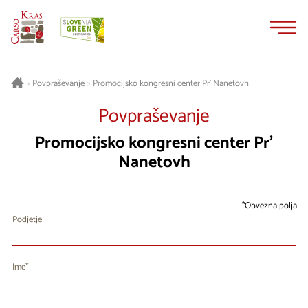
Na
Navigacija
vsebino
Promocijsko kongresni center Pr' Nanetovh
>
Povpraševanje
>
Povpraševanje
Promocijsko kongresni center Pr'
Nanetovh
Obvezna polja
Podjetje
Ime