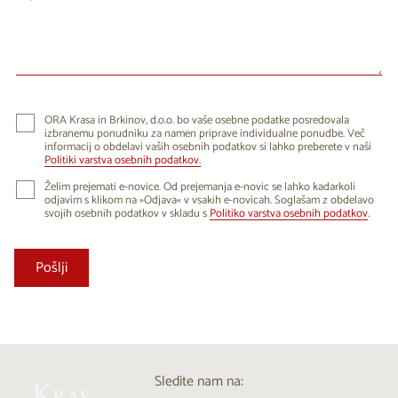
24
25
26
27
28
29
30
31
1
2
3
4
5
6
ORA Krasa in Brkinov, d.o.o. bo vaše osebne podatke posredovala
izbranemu ponudniku za namen priprave individualne ponudbe. Več
informacij o obdelavi vaših osebnih podatkov si lahko preberete v naši
Politiki varstva osebnih podatkov.
Želim prejemati e-novice. Od prejemanja e-novic se lahko kadarkoli
odjavim s klikom na »Odjava« v vsakih e-novicah. Soglašam z obdelavo
svojih osebnih podatkov v skladu s
Politiko varstva osebnih podatkov
.
Sledite nam na: