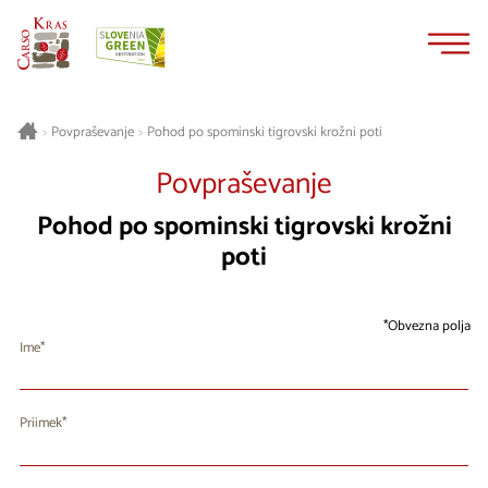
Na
Navigacija
vsebino
Pohod po spominski tigrovski krožni poti
>
Povpraševanje
>
Povpraševanje
Pohod po spominski tigrovski krožni
poti
Obvezna polja
Ime
Priimek