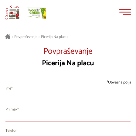
Na
Navigacija
vsebino
Picerija Na placu
>
Povpraševanje
>
Povpraševanje
Picerija Na placu
Obvezna polja
Ime
Priimek
Telefon