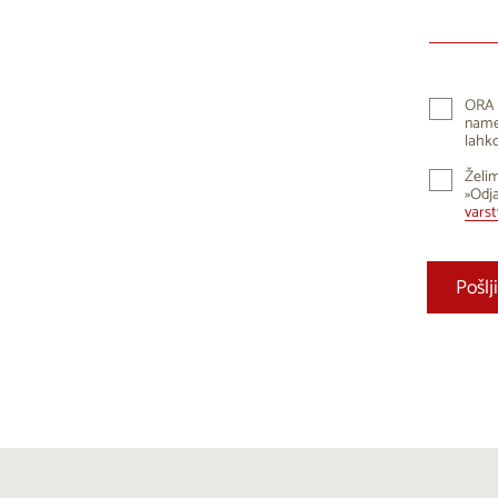
10
1
17
1
24
2
ORA 
namen
31
lahko
Želim
»Odja
vars