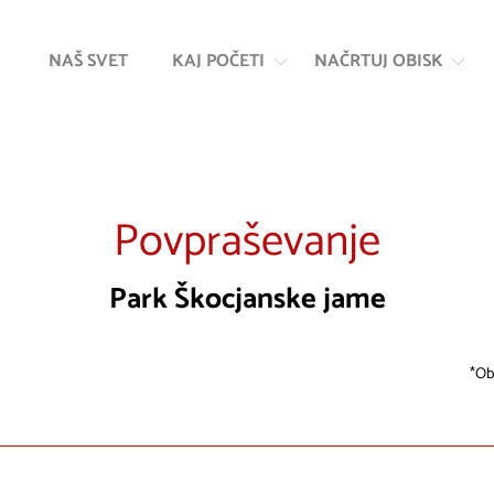
Na
Navigacija
vsebino
NAŠ SVET
KAJ POČETI
NAČRTUJ OBISK
Povpraševanje
Park Škocjanske jame
Ob