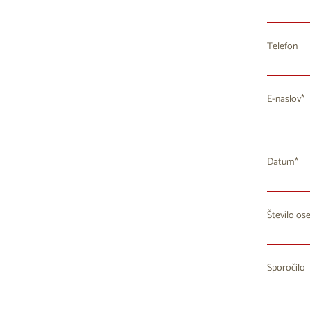
Telefon
E-naslov
Datum
Število os
P
27
2
Sporočilo
3