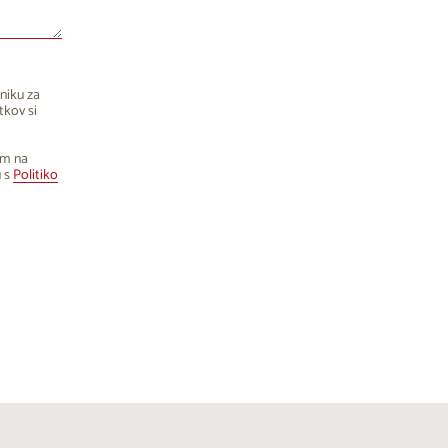
niku za
tkov si
om na
u s
Politiko