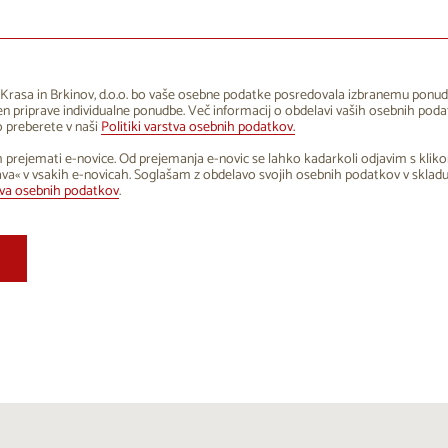
1
12
13
14
15
16
8
19
20
21
22
23
5
26
27
28
29
30
Krasa in Brkinov, d.o.o. bo vaše osebne podatke posredovala izbranemu ponud
 priprave individualne ponudbe. Več informacij o obdelavi vaših osebnih poda
1
2
3
4
5
6
 preberete v naši
Politiki varstva osebnih podatkov.
 prejemati e-novice. Od prejemanja e-novic se lahko kadarkoli odjavim s klik
va« v vsakih e-novicah. Soglašam z obdelavo svojih osebnih podatkov v sklad
tva osebnih podatkov
.