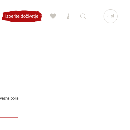
si
Izberite doživetje
vezna polja