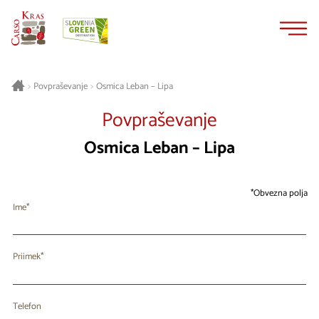
Na
Navigacija
vsebino
Osmica Leban – Lipa
>
Povpraševanje
>
Povpraševanje
Osmica Leban – Lipa
Obvezna polja
Ime
Priimek
Telefon