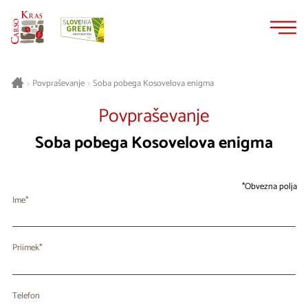
Na
Navigacija
vsebino
Soba pobega Kosovelova enigma
>
Povpraševanje
>
Povpraševanje
Soba pobega Kosovelova enigma
Obvezna polja
Ime
Priimek
Telefon