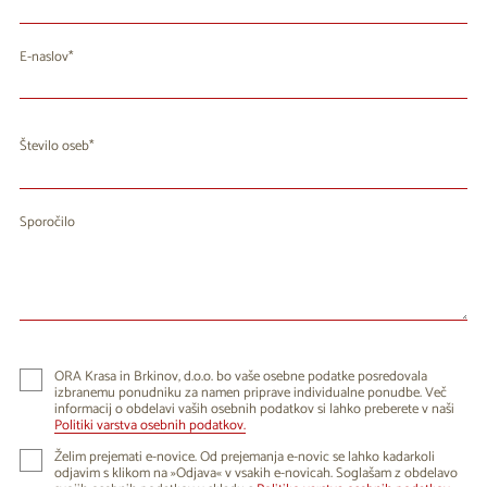
E-naslov
Število oseb
Sporočilo
ORA Krasa in Brkinov, d.o.o. bo vaše osebne podatke posredovala
izbranemu ponudniku za namen priprave individualne ponudbe. Več
informacij o obdelavi vaših osebnih podatkov si lahko preberete v naši
Politiki varstva osebnih podatkov.
Želim prejemati e-novice. Od prejemanja e-novic se lahko kadarkoli
odjavim s klikom na »Odjava« v vsakih e-novicah. Soglašam z obdelavo