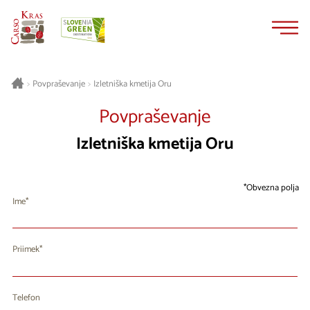
Na
Navigacija
vsebino
Izletniška kmetija Oru
>
Povpraševanje
>
Povpraševanje
Izletniška kmetija Oru
Obvezna polja
Ime
Priimek
Telefon