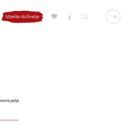
si
Izberite doživetje
vezna polja