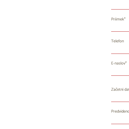
Priimek
Telefon
E-naslov
Začetni d
Predvideno
P