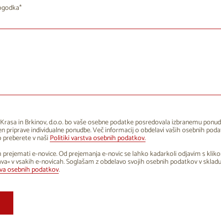
8
29
30
31
1
2
27
28
29
30
31
dogodka
4
5
6
7
9
3
4
5
6
7
8
1
12
13
14
15
16
10
11
12
13
14
8
19
20
21
22
23
17
18
19
20
21
5
26
27
28
29
30
24
25
26
27
28
1
2
3
4
5
6
31
1
2
3
4
Krasa in Brkinov, d.o.o. bo vaše osebne podatke posredovala izbranemu ponud
 priprave individualne ponudbe. Več informacij o obdelavi vaših osebnih poda
 preberete v naši
Politiki varstva osebnih podatkov.
 prejemati e-novice. Od prejemanja e-novic se lahko kadarkoli odjavim s klik
va« v vsakih e-novicah. Soglašam z obdelavo svojih osebnih podatkov v sklad
tva osebnih podatkov
.