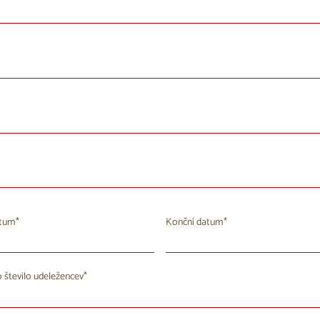
atum
Končni datum
avgust 2026
avgust 2026
 število udeležencev
T
S
Č
P
S
N
P
T
S
Č
P