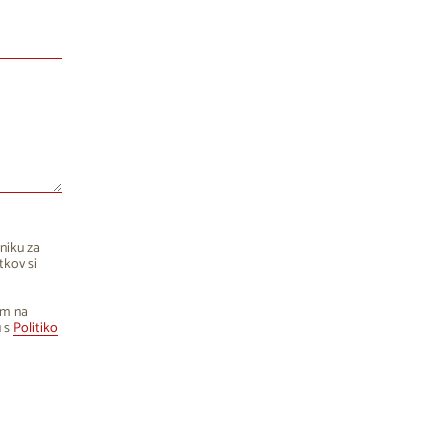
1
2
9
8
15
16
22
23
29
30
5
6
niku za
tkov si
om na
u s
Politiko