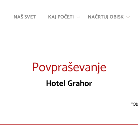
Na
Navigacija
vsebino
NAŠ SVET
KAJ POČETI
NAČRTUJ OBISK
Povpraševanje
Hotel Grahor
Ob