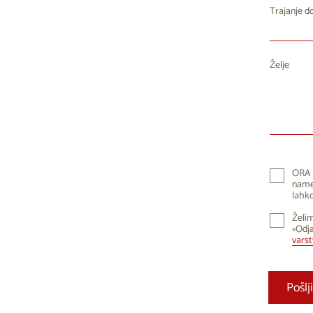
27
2
Trajanje 
3
10
1
Želje
17
1
24
2
31
ORA 
namen
lahko
Želim
»Odja
vars