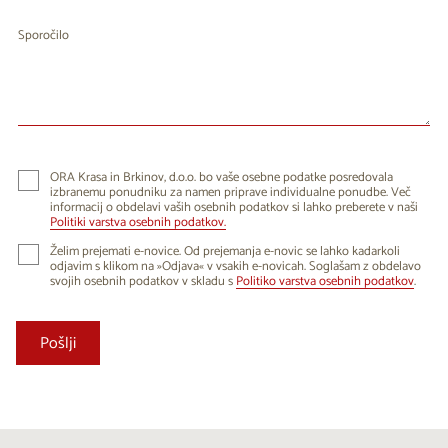
Sporočilo
ORA Krasa in Brkinov, d.o.o. bo vaše osebne podatke posredovala
izbranemu ponudniku za namen priprave individualne ponudbe. Več
informacij o obdelavi vaših osebnih podatkov si lahko preberete v naši
Politiki varstva osebnih podatkov.
Želim prejemati e-novice. Od prejemanja e-novic se lahko kadarkoli
odjavim s klikom na »Odjava« v vsakih e-novicah. Soglašam z obdelavo
svojih osebnih podatkov v skladu s
Politiko varstva osebnih podatkov
.