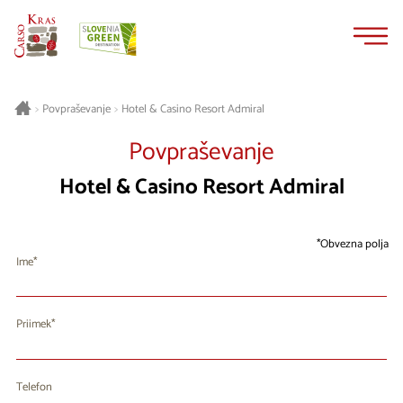
Na
Navigacija
vsebino
Hotel & Casino Resort Admiral
>
Povpraševanje
>
Povpraševanje
Hotel & Casino Resort Admiral
Obvezna polja
Ime
Priimek
Telefon