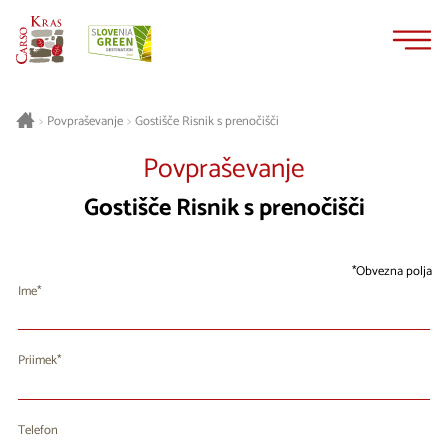
Na
Navigacija
vsebino
Gostišče Risnik s prenočišči
>
Povpraševanje
>
Povpraševanje
Gostišče Risnik s prenočišči
Obvezna polja
Ime
Priimek
Telefon