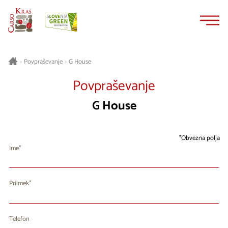
Na
Navigacija
vsebino
G House
>
Povpraševanje
>
Povpraševanje
G House
Obvezna polja
Ime
Priimek
Telefon