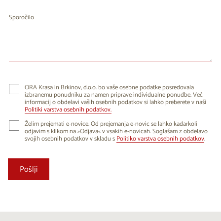
Sporočilo
ORA Krasa in Brkinov, d.o.o. bo vaše osebne podatke posredovala
izbranemu ponudniku za namen priprave individualne ponudbe. Več
informacij o obdelavi vaših osebnih podatkov si lahko preberete v naši
Politiki varstva osebnih podatkov.
Želim prejemati e-novice. Od prejemanja e-novic se lahko kadarkoli
odjavim s klikom na »Odjava« v vsakih e-novicah. Soglašam z obdelavo
svojih osebnih podatkov v skladu s
Politiko varstva osebnih podatkov
.