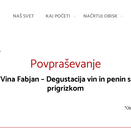
Na
Navigacija
vsebino
NAŠ SVET
KAJ POČETI
NAČRTUJ OBISK
m
Povpraševanje
Vina Fabjan – Degustacija vin in penin s
prigrizkom
Ob