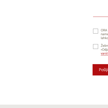
10
1
17
1
24
2
ORA 
namen
31
lahko
Želim
»Odja
vars