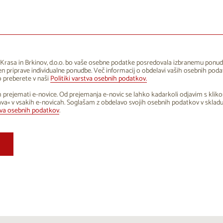
1
12
13
14
15
16
8
19
20
21
22
23
5
26
27
28
29
30
Krasa in Brkinov, d.o.o. bo vaše osebne podatke posredovala izbranemu ponud
 priprave individualne ponudbe. Več informacij o obdelavi vaših osebnih poda
1
2
3
4
5
6
 preberete v naši
Politiki varstva osebnih podatkov.
 prejemati e-novice. Od prejemanja e-novic se lahko kadarkoli odjavim s klik
va« v vsakih e-novicah. Soglašam z obdelavo svojih osebnih podatkov v sklad
tva osebnih podatkov
.