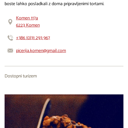
boste lahko posladkali z doma pripravljenimi tortami.
Komen 117a
6223 Komen
+386 (0)31 293 967
picerija.komen@gmail.com
Dostopni turizem