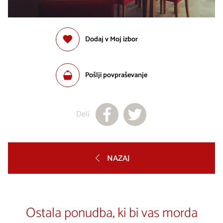
Dodaj v Moj izbor
Pošlji povpraševanje
Deli
NAZAJ
Ostala ponudba, ki bi vas morda