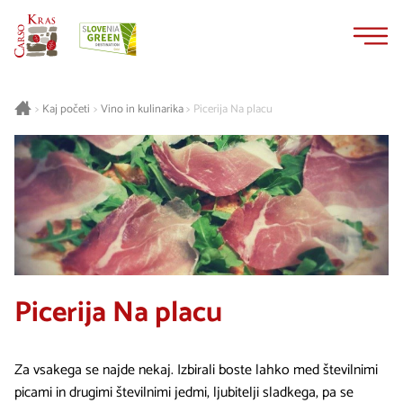
Na
Navigacija
vsebino
Kaj početi
Vino in kulinarika
Picerija Na placu
>
>
>
Picerija Na placu
Za vsakega se najde nekaj. Izbirali boste lahko med številnimi
picami in drugimi številnimi jedmi, ljubitelji sladkega, pa se