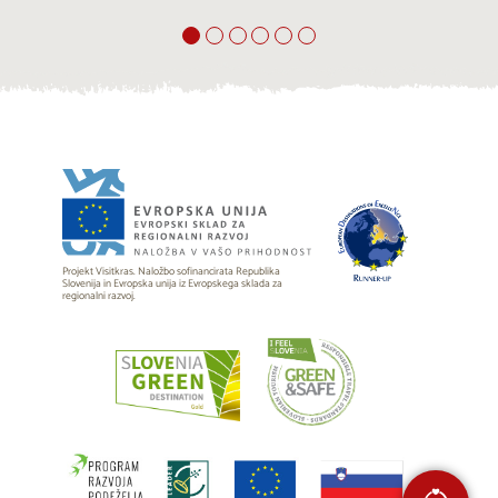
Projekt Visitkras. Naložbo sofinancirata Republika
Slovenija in Evropska unija iz Evropskega sklada za
regionalni razvoj.