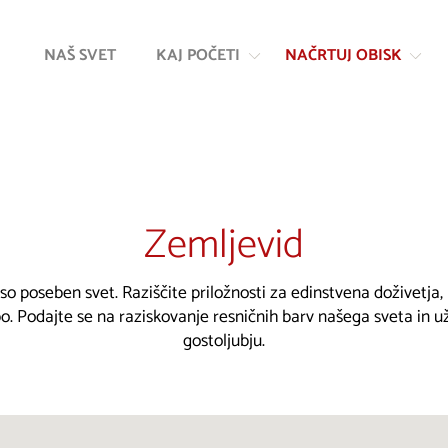
Na
Navigacija
vsebino
NAŠ SVET
KAJ POČETI
NAČRTUJ OBISK
Zemljevid
 so poseben svet. Raziščite priložnosti za edinstvena doživetja
. Podajte se na raziskovanje resničnih barv našega sveta in u
gostoljubju.