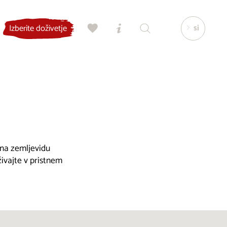
si
Izberite doživetje
, na zemljevidu
živajte v pristnem