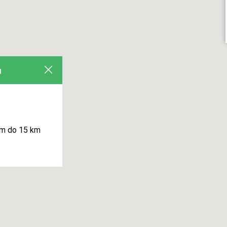
u
m do 15 km