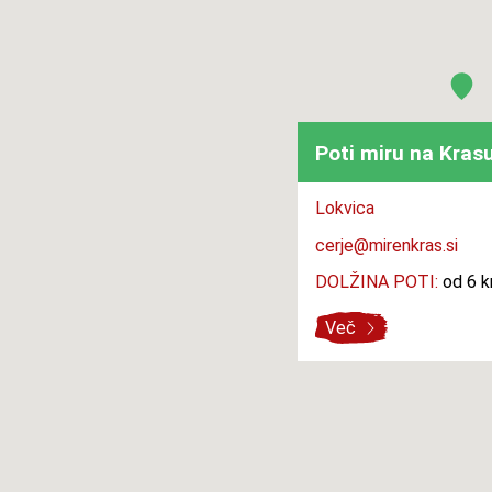
Poti miru na Kras
Lokvica
cerje@mirenkras.si
DOLŽINA POTI:
od 6 k
Več