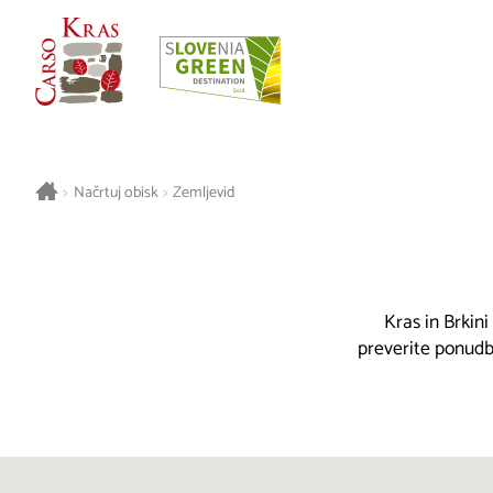
>
Načrtuj obisk
>
Zemljevid
Kras in Brkini
preverite ponudbo