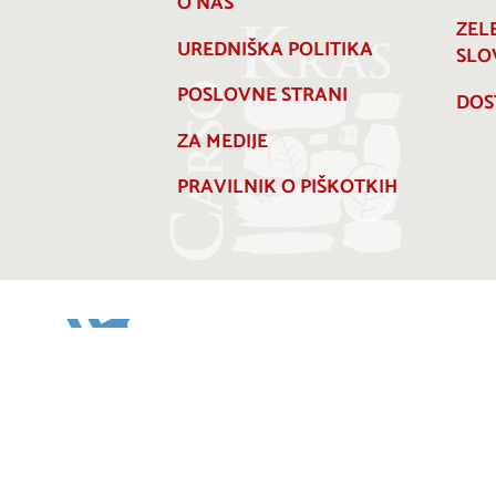
O NAS
ZEL
UREDNIŠKA POLITIKA
SLO
POSLOVNE STRANI
DOS
ZA MEDIJE
PRAVILNIK O PIŠKOTKIH
Projekt Visitkras. Naložbo sofinancirata Republika
Slovenija in Evropska unija iz Evropskega sklada za
regionalni razvoj.