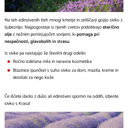
Na teh edinstvenih tleh mnogi kmetje in zeliščarji gojijo sivko z
ljubeznijo. Najpogosteje iz njenih cvetov pridobivajo
eterično
olje
z nežnim pomirjujočim vonjem, ki
pomaga pri
nespečnosti, glavobolih in stresu
.
Iz sivke pa nastajajo še številni drugi izdelki:
Ročno izdelana mila in naravna kozmetika
Blazinice (punčke) s suho sivko za dom, mazila, kreme in
destilati za nego kože
Če iščete darilo z dušo ali edinstven spomin na oddih, izberite
sivko s Krasa!