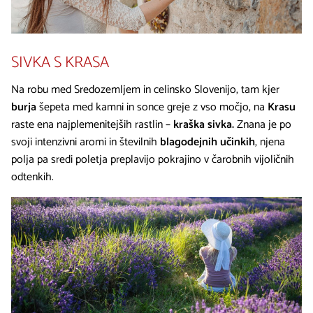
SIVKA S KRASA
Na robu med Sredozemljem in celinsko Slovenijo, tam kjer
burja
šepeta med kamni in sonce greje z vso močjo, na
Krasu
raste ena najplemenitejših rastlin –
kraška sivka.
Znana je po
svoji intenzivni aromi in številnih
blagodejnih učinkih
, njena
polja pa sredi poletja preplavijo pokrajino v čarobnih vijoličnih
odtenkih.