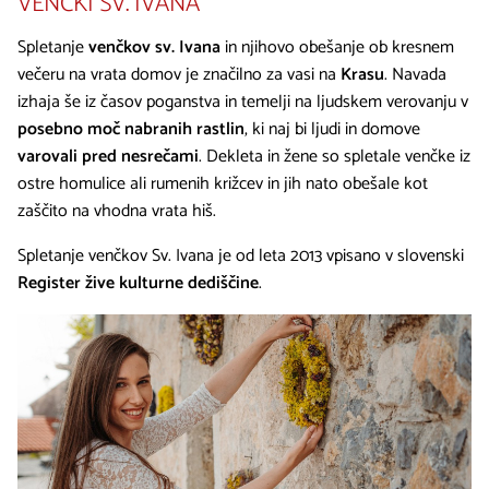
VENČKI SV. IVANA
Spletanje
venčkov sv. Ivana
in njihovo obešanje ob kresnem
večeru na vrata domov je značilno za vasi na
Krasu
. Navada
izhaja še iz časov poganstva in temelji na ljudskem verovanju v
posebno moč nabranih rastlin
, ki naj bi ljudi in domove
varovali pred nesrečami
. Dekleta in žene so spletale venčke iz
ostre homulice ali rumenih križcev in jih nato obešale kot
zaščito na vhodna vrata hiš.
Spletanje venčkov Sv. Ivana je od leta 2013 vpisano v slovenski
Register žive kulturne dediščine
.