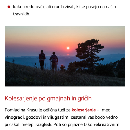
kako čredo ovčic ali drugih živali, ki se pasejo na naših
travnikih.
Kolesarjenje po gmajnah in gričih
Pomlad na Krasu je odlična tudi za
kolesarjenje
— med
vinogradi, gozdovi
in
vijugastimi cestami
vas bodo vedno
pričakali prelepi
razgledi
. Poti so prijazne tako
rekreativnim