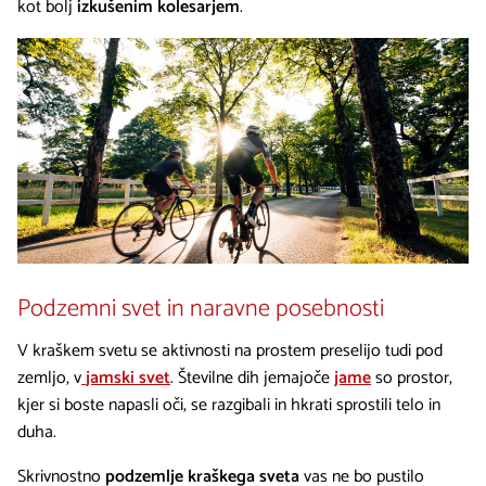
kot bolj
izkušenim kolesarjem
.
Podzemni svet in naravne posebnosti
V kraškem svetu se aktivnosti na prostem preselijo tudi pod
zemljo, v
jamski svet
. Številne dih jemajoče
jame
so prostor,
kjer si boste napasli oči, se razgibali in hkrati sprostili telo in
duha.
Skrivnostno
podzemlje kraškega sveta
vas ne bo pustilo