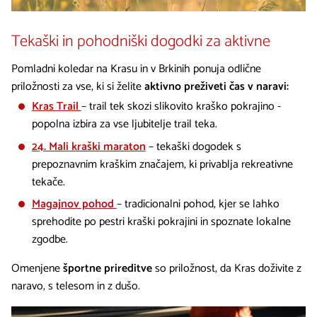
Tekaški in pohodniški dogodki za aktivne
Pomladni koledar na Krasu in v Brkinih ponuja odlične
priložnosti za vse, ki si želite
aktivno preživeti čas v naravi:
Kras Trail
– trail tek skozi slikovito kraško pokrajino -
popolna izbira za vse ljubitelje trail teka.
24. Mali kraški maraton
– tekaški dogodek s
prepoznavnim kraškim značajem, ki privablja rekreativne
tekače.
Magajnov pohod
– tradicionalni pohod, kjer se lahko
sprehodite po pestri kraški pokrajini in spoznate lokalne
zgodbe.
Omenjene
športne prireditve
so priložnost, da Kras doživite z
naravo, s telesom in z dušo.