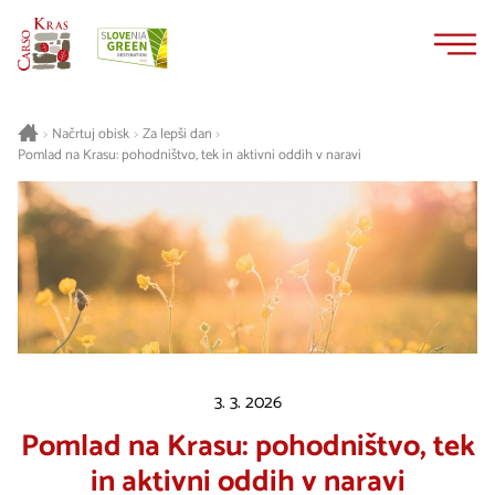
Na
Navigacija
vsebino
Načrtuj obisk
Za lepši dan
>
>
>
Pomlad na Krasu: pohodništvo, tek in aktivni oddih v naravi
3. 3. 2026
Pomlad na Krasu: pohodništvo, tek
in aktivni oddih v naravi