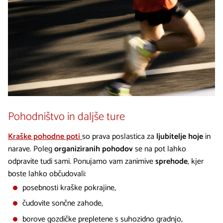
Pohodništvo in daljše ture
Kraške pohodne poti
so prava poslastica za
ljubitelje hoje
in
narave. Poleg
organiziranih pohodov
se na pot lahko
odpravite tudi sami. Ponujamo vam zanimive
sprehode
, kjer
boste lahko občudovali:
posebnosti kraške pokrajine,
čudovite sončne zahode,
borove gozdičke prepletene s suhozidno gradnjo,