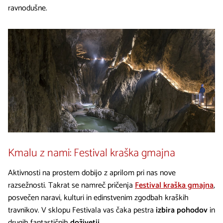
ravnodušne.
Kmalu z nami: Festival kraška gmajna
Aktivnosti na prostem dobijo z aprilom pri nas nove
razsežnosti. Takrat se namreč pričenja
Festival kraška gmajna
,
posvečen naravi, kulturi in edinstvenim zgodbah kraških
travnikov. V sklopu Festivala vas čaka pestra
izbira pohodov
in
drugih fantastičnih
doživetij.