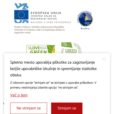
Projekt Visitkras. Naložbo sofinancirata Republika
Slovenija in Evropska unija iz Evropskega sklada za
regionalni razvoj.
Spletno mesto uporablja piškotke za zagotavljanje
boljše uporabniške izkušnje in spremljanje statistike
obiska.
Z izborom opcije "strinjam se" se strinjate z uporabo piškotkov. V
primeru nestrinjanja izberite opcijo "ne strinjam se".
Več o tem
© 2019 - 2026 visitkras.info. Vse pravice pridržane.
Ne strinjam se
Strinjam se