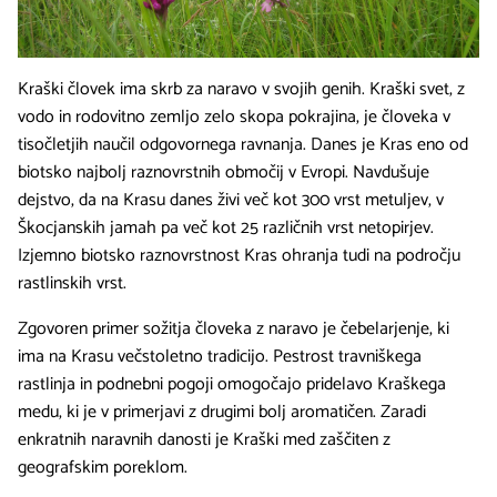
Kraški človek ima skrb za naravo v svojih genih. Kraški svet, z
vodo in rodovitno zemljo zelo skopa pokrajina, je človeka v
tisočletjih naučil odgovornega ravnanja. Danes je Kras eno od
biotsko najbolj raznovrstnih območij v Evropi. Navdušuje
dejstvo, da na Krasu danes živi več kot 300 vrst metuljev, v
Škocjanskih jamah pa več kot 25 različnih vrst netopirjev.
Izjemno biotsko raznovrstnost Kras ohranja tudi na področju
rastlinskih vrst.
Zgovoren primer sožitja človeka z naravo je čebelarjenje, ki
ima na Krasu večstoletno tradicijo. Pestrost travniškega
rastlinja in podnebni pogoji omogočajo pridelavo Kraškega
medu, ki je v primerjavi z drugimi bolj aromatičen. Zaradi
enkratnih naravnih danosti je Kraški med zaščiten z
geografskim poreklom.