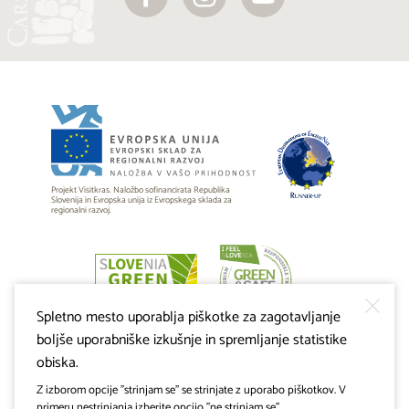
Projekt Visitkras. Naložbo sofinancirata Republika
Slovenija in Evropska unija iz Evropskega sklada za
regionalni razvoj.
Spletno mesto uporablja piškotke za zagotavljanje
boljše uporabniške izkušnje in spremljanje statistike
obiska.
Z izborom opcije "strinjam se" se strinjate z uporabo piškotkov. V
primeru nestrinjanja izberite opcijo "ne strinjam se".