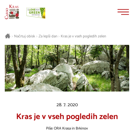
Na
Navigacija
vsebino
Načrtuj obisk
Za lepši dan
Kras je v vseh pogledih zelen
>
>
>
28. 7. 2020
Kras je v vseh pogledih zelen
Piše: ORA Krasa in Brkinov