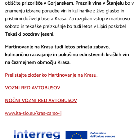
obiščite
prizorišče v Gorjanskem
.
Praznik vina v Štanjelu
bo v
znamenju izbrane ponudbe vin in kulinarike z živo glasbo in
pristnimi doživetji bisera Krasa. Za razgiban vstop v martinovo
soboto in tekaške preizkušnje bo tudi letos v Lipici poskrbel
Tekaški pozdrav jeseni
.
Martinovanje na Krasu tudi letos prinaša zabavo,
kulinarično razvajanje in pokušino edinstvenih kraških vin
na čezmejnem območju Krasa.
Prelistajte zloženko Martinovanje na Krasu.
VOZNI RED AVTOBUSOV
NOČNI VOZNI RED AVTOBUSOV
www.ita-slo.eu/kras-carso-ii