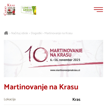
Na
Navigacija
vsebino
Načrtuj obisk
Dogodki
Martinovanje na Krasu
>
>
>
Martinovanje na Krasu
Kras
Lokacija