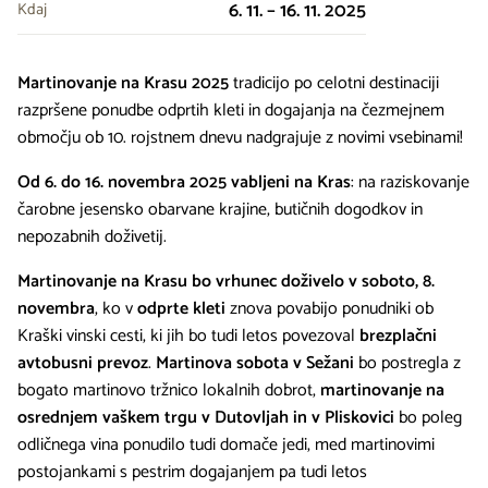
6. 11. – 16. 11. 2025
Kdaj
Martinovanje na Krasu 2025
tradicijo po celotni destinaciji
razpršene ponudbe odprtih kleti in dogajanja na čezmejnem
območju ob 10. rojstnem dnevu nadgrajuje z novimi vsebinami!
Od 6. do 16. novembra 2025 vabljeni na Kras
: na raziskovanje
čarobne jesensko obarvane krajine, butičnih dogodkov in
nepozabnih doživetij.
Martinovanje na Krasu bo vrhunec doživelo v soboto, 8.
novembra
, ko v
odprte kleti
znova povabijo ponudniki ob
Kraški vinski cesti, ki jih bo tudi letos povezoval
brezplačni
avtobusni prevoz
.
Martinova sobota v Sežani
bo postregla z
bogato martinovo tržnico lokalnih dobrot,
martinovanje na
osrednjem vaškem trgu v Dutovljah in v Pliskovici
bo poleg
odličnega vina ponudilo tudi domače jedi, med martinovimi
postojankami s pestrim dogajanjem pa tudi letos