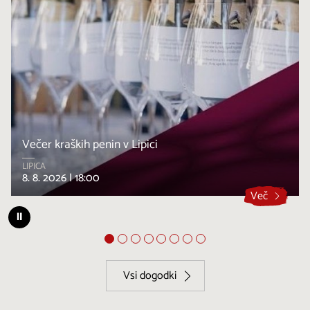
Večer kraških penin v Lipici
LIPICA
8. 8. 2026 |
18:00
Več
⏸
Vsi dogodki