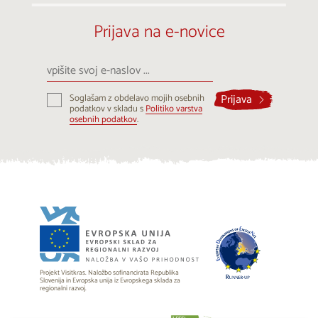
Prijava na e-novice
vpišite
svoj
e-
Prijava
Soglašam z obdelavo mojih osebnih
naslov
podatkov v skladu s
Politiko varstva
...
osebnih podatkov
.
Projekt Visitkras. Naložbo sofinancirata Republika
Slovenija in Evropska unija iz Evropskega sklada za
regionalni razvoj.