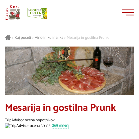
Na
Navigacija
vsebino
Kaj početi
Vino in kulinarika
Mesarija in gostilna Prunk
>
>
>
Mesarija in gostilna Prunk
TripAdvisor ocena popotnikov
265 mnenj