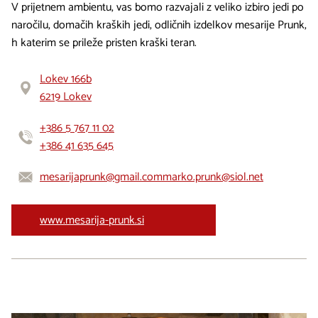
V prijetnem ambientu, vas bomo razvajali z veliko izbiro jedi po
naročilu, domačih kraških jedi, odličnih izdelkov mesarije Prunk,
h katerim se prileže pristen kraški teran.
Lokev 166b
6219 Lokev
+386 5 767 11 02
+386 41 635 645
mesarijaprunk@gmail.com
marko.prunk@siol.net
www.mesarija-prunk.si