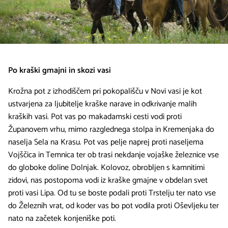
Po kraški gmajni in skozi vasi
Krožna pot z izhodiščem pri pokopališču v Novi vasi je kot
ustvarjena za ljubitelje kraške narave in odkrivanje malih
kraških vasi. Pot vas po makadamski cesti vodi proti
Županovem vrhu, mimo razglednega stolpa in Kremenjaka do
naselja Sela na Krasu. Pot vas pelje naprej proti naseljema
Vojščica in Temnica ter ob trasi nekdanje vojaške železnice vse
do globoke doline Dolnjak. Kolovoz, obrobljen s kamnitimi
zidovi, nas postopoma vodi iz kraške gmajne v obdelan svet
proti vasi Lipa. Od tu se boste podali proti Trstelju ter nato vse
do Železnih vrat, od koder vas bo pot vodila proti Oševljeku ter
nato na začetek konjeniške poti.