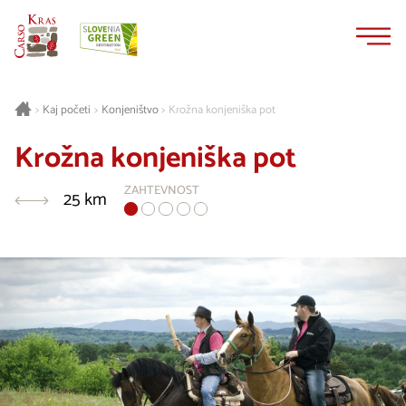
Na
Navigacija
vsebino
Kaj početi
Konjeništvo
Krožna konjeniška pot
>
>
>
Krožna konjeniška pot
ZAHTEVNOST
25 km