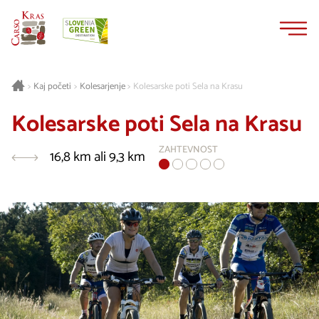
Na
Navigacija
vsebino
Kaj početi
Kolesarjenje
Kolesarske poti Sela na Krasu
>
>
>
Kolesarske poti Sela na Krasu
ZAHTEVNOST
16,8 km ali 9,3 km