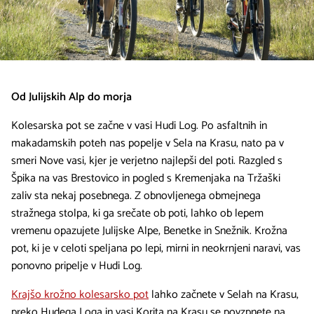
Od Julijskih Alp do morja
Kolesarska pot se začne v vasi Hudi Log. Po asfaltnih in
makadamskih poteh nas popelje v Sela na Krasu, nato pa v
smeri Nove vasi, kjer je verjetno najlepši del poti. Razgled s
Špika na vas Brestovico in pogled s Kremenjaka na Tržaški
zaliv sta nekaj posebnega. Z obnovljenega obmejnega
stražnega stolpa, ki ga srečate ob poti, lahko ob lepem
vremenu opazujete Julijske Alpe, Benetke in Snežnik. Krožna
pot, ki je v celoti speljana po lepi, mirni in neokrnjeni naravi, vas
ponovno pripelje v Hudi Log.
Krajšo krožno kolesarsko pot
lahko začnete v Selah na Krasu,
preko Hudega Loga in vasi Korita na Krasu se povzpnete na