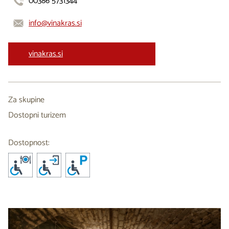
00386 5731344
info@vinakras.si
vinakras.si
Za skupine
Dostopni turizem
Dostopnost: