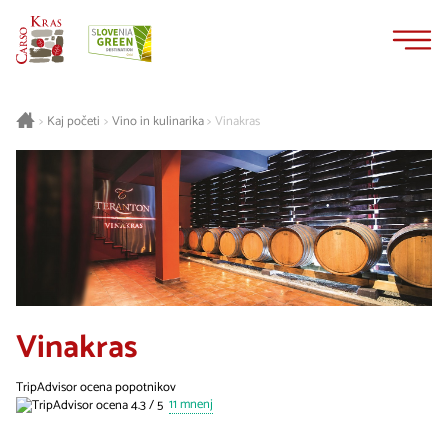
Na
Navigacija
vsebino
Kaj početi
Vino in kulinarika
Vinakras
>
>
>
Vinakras
TripAdvisor ocena popotnikov
11 mnenj