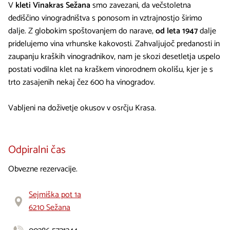
V
kleti Vinakras Sežana
smo zavezani, da večstoletna
dediščino vinogradništva s ponosom in vztrajnostjo širimo
dalje. Z globokim spoštovanjem do narave,
od leta 1947
dalje
pridelujemo vina vrhunske kakovosti. Zahvaljujoč predanosti in
zaupanju kraških vinogradnikov, nam je skozi desetletja uspelo
postati vodilna klet na kraškem vinorodnem okolišu, kjer je s
trto zasajenih nekaj čez 600 ha vinogradov.
Vabljeni na doživetje okusov v osrčju Krasa.
Odpiralni čas
Obvezne rezervacije.
Sejmiška pot 1a
6210 Sežana