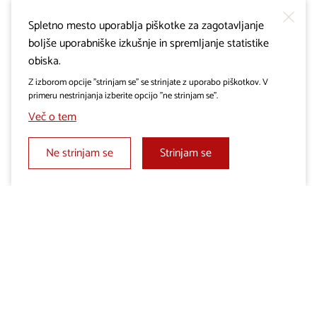
Spletno mesto uporablja piškotke za zagotavljanje
KOLESARSKE POTI
boljše uporabniške izkušnje in spremljanje statistike
Pot kamna in burje
obiska.
Z izborom opcije "strinjam se" se strinjate z uporabo piškotkov. V
primeru nestrinjanja izberite opcijo "ne strinjam se".
Več o tem
Ne strinjam se
Strinjam se
VODENE KOLESARSKE TURE