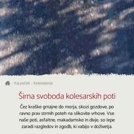
Kaj početi
Kolesarjenje
>
>
Širna svoboda kolesarskih poti
Čez kraške gmajne do morja, skozi gozdove, po
ravno prav strmih poteh na slikovite vrhove. Vse
naše poti, asfaltne, makadamske in divje, so lepe
zaradi razgledov in zgodb, ki vabijo v doživetja.