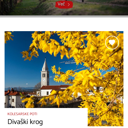
Več
KOLESARSKE POTI
Divaški krog