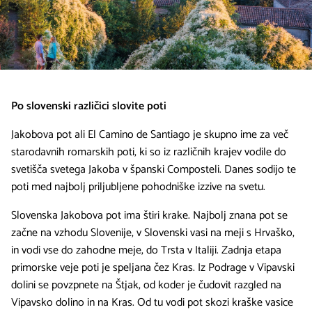
Po slovenski različici slovite poti
Jakobova pot ali El Camino de Santiago je skupno ime za več
starodavnih romarskih poti, ki so iz različnih krajev vodile do
svetišča svetega Jakoba v španski Composteli. Danes sodijo te
poti med najbolj priljubljene pohodniške izzive na svetu.
Slovenska Jakobova pot ima štiri krake. Najbolj znana pot se
začne na vzhodu Slovenije, v Slovenski vasi na meji s Hrvaško,
in vodi vse do zahodne meje, do Trsta v Italiji. Zadnja etapa
primorske veje poti je speljana čez Kras. Iz Podrage v Vipavski
dolini se povzpnete na Štjak, od koder je čudovit razgled na
Vipavsko dolino in na Kras. Od tu vodi pot skozi kraške vasice