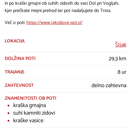
in po kraški gmajni ob suhih zidovih do vasi Dol pri Vogljah,
kjer prečkate mejni prehod ter pot nadaljujete do Trsta.
Več o poti:
https://www.jakobova-pot.si/
LOKACIJA
Štjak
29,3 km
DOLŽINA POTI
8 ur
TRAJANJE
delno zahtevna
ZAHTEVNOST
ZNAMENITOSTI OB POTI
kraška gmajna
suhi kamniti zidovi
kraške vasice