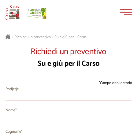
Vai
Vai
al
alla
contenuto
navigazione
Su e giù per il Carso
>
Richiedi un preventivo
>
Richiedi un preventivo
Su e giù per il Carso
Campo obbligatorio
Podjetje
Nome
Cognome