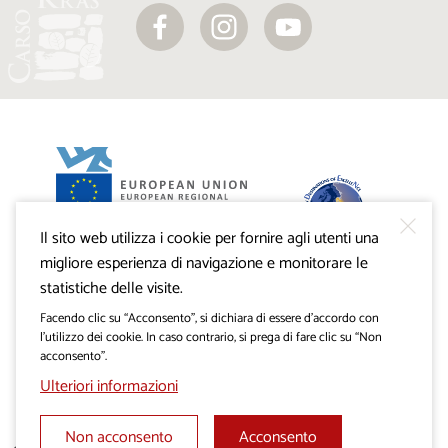
Il sito web utilizza i cookie per fornire agli utenti una
Progetto VisitKras. L’investimento è cofinanziato dalla
Repubblica di Slovenia e dal Fondo europeo di sviluppo
migliore esperienza di navigazione e monitorare le
regionale dell’Unione Europea.
statistiche delle visite.
Facendo clic su “Acconsento”, si dichiara di essere d’accordo con
l’utilizzo dei cookie. In caso contrario, si prega di fare clic su “Non
acconsento”.
Ulteriori informazioni
Non acconsento
Acconsento