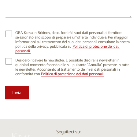
24
25
26
27
28
29
30
31
1
2
3
4
5
6
ORA Krasa in Brkinov, d.o.o. fornirà i suoi dati personali al fornitore
selezionato allo scopo di preparare un'offerta individuale. Per maggiori
informazioni sul trattamento dei suoi dati personali consultare la nostra
politica della privacy, pubblicata su
Politica di protezione dei dati
personali.
Desidero ricevere la newsletter. È possibile disdire la newsletter in
qualsiasi momento facendo clic sul pulsante “Annulla” presente in tutte
le newsletter. Acconsento al trattamento dei miei dati personali in
conformità con
Politica di protezione dei dati personali.
Seguiteci su: