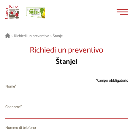
Vai
Vai
al
alla
contenuto
navigazione
Štanjel
>
Richiedi un preventivo
>
Richiedi un preventivo
Štanjel
Campo obbligatorio
Nome
Cognome
Numero di telefono