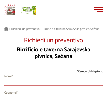
Vai
Vai
al
alla
contenuto
navigazione
Birrificio e taverna Sarajevska pivnica, Sežana
>
Richiedi un preventivo
>
Richiedi un preventivo
Birrificio e taverna Sarajevska
pivnica, Sežana
Campo obbligatorio
Nome
Cognome