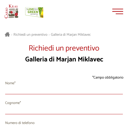
Vai
Vai
al
alla
contenuto
navigazione
Galleria di Marjan Miklavec
>
Richiedi un preventivo
>
Richiedi un preventivo
Galleria di Marjan Miklavec
Campo obbligatorio
Nome
Cognome
Numero di telefono