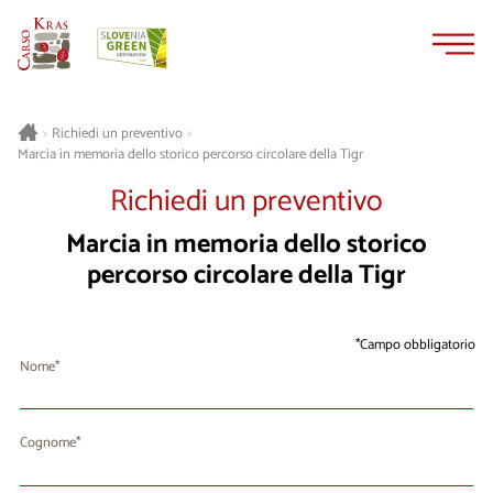
Vai
Vai
al
alla
contenuto
navigazione
>
Richiedi un preventivo
>
Marcia in memoria dello storico percorso circolare della Tigr
Richiedi un preventivo
Marcia in memoria dello storico
percorso circolare della Tigr
Campo obbligatorio
Nome
Cognome