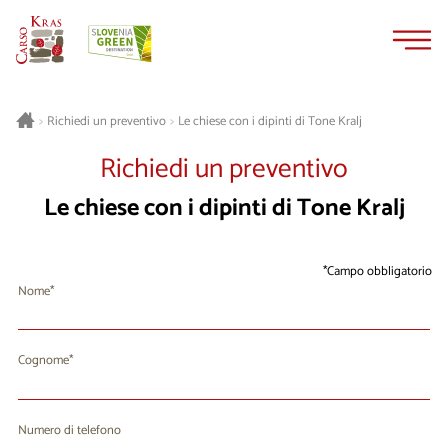
Vai
Vai
al
alla
contenuto
navigazione
Le chiese con i dipinti di Tone Kralj
>
Richiedi un preventivo
>
Richiedi un preventivo
Le chiese con i dipinti di Tone Kralj
Campo obbligatorio
Nome
Cognome
Numero di telefono