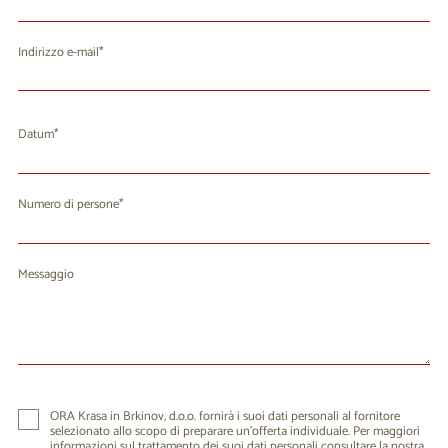
Indirizzo e-mail
Datum
agosto 2026
Lu
Ma
Me
Gi
Ve
Sa
Do
Numero di persone
27
28
29
30
31
1
2
3
4
5
6
7
9
8
Messaggio
10
11
12
13
14
15
16
17
18
19
20
21
22
23
24
25
26
27
28
29
30
31
1
2
3
4
5
6
ORA Krasa in Brkinov, d.o.o. fornirà i suoi dati personali al fornitore
selezionato allo scopo di preparare un'offerta individuale. Per maggiori
informazioni sul trattamento dei suoi dati personali consultare la nostra