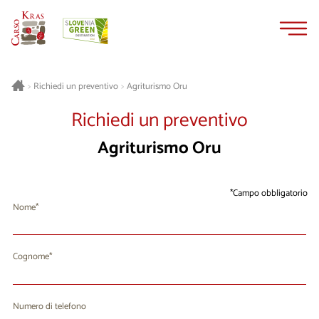
Vai
Vai
al
alla
contenuto
navigazione
Agriturismo Oru
>
Richiedi un preventivo
>
Richiedi un preventivo
Agriturismo Oru
Campo obbligatorio
Nome
Cognome
Numero di telefono