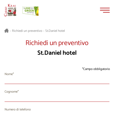
Vai
Vai
al
alla
contenuto
navigazione
St.Daniel hotel
>
Richiedi un preventivo
>
Richiedi un preventivo
St.Daniel hotel
Campo obbligatorio
Nome
Cognome
Numero di telefono