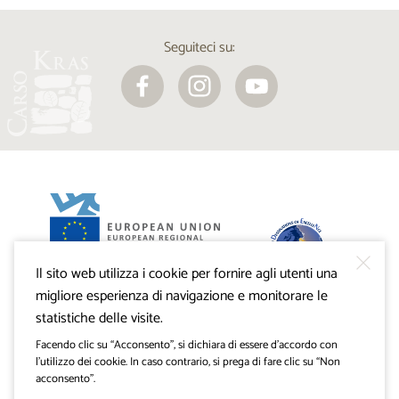
Seguiteci su:
Il sito web utilizza i cookie per fornire agli utenti una
Progetto VisitKras. L’investimento è cofinanziato dalla
Repubblica di Slovenia e dal Fondo europeo di sviluppo
migliore esperienza di navigazione e monitorare le
regionale dell’Unione Europea.
statistiche delle visite.
Facendo clic su “Acconsento”, si dichiara di essere d’accordo con
l’utilizzo dei cookie. In caso contrario, si prega di fare clic su “Non
acconsento”.