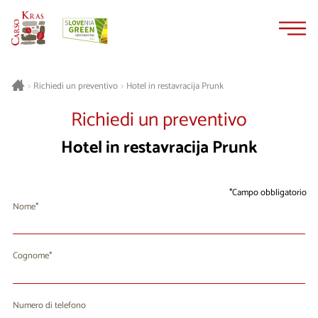
Vai
Vai
al
alla
contenuto
navigazione
Hotel in restavracija Prunk
>
Richiedi un preventivo
>
Richiedi un preventivo
Hotel in restavracija Prunk
Campo obbligatorio
Nome
Cognome
Numero di telefono