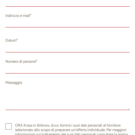
Indirizzo e-mail
Datum
agosto 2026
Lu
Ma
Me
Gi
Ve
Sa
Do
Numero di persone
27
28
29
30
31
1
2
3
4
5
6
7
8
9
Messaggio
10
11
12
13
14
15
16
17
18
19
20
21
22
23
24
25
26
27
28
29
30
31
1
2
3
4
5
6
ORA Krasa in Brkinov, d.o.o. fornirà i suoi dati personali al fornitore
selezionato allo scopo di preparare un'offerta individuale. Per maggiori
informazioni sul trattamento dei suoi dati personali consultare la nostra