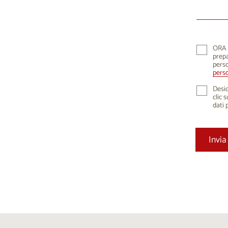
10
1
17
1
24
2
ORA K
prepa
31
perso
perso
Desid
clic 
dati 