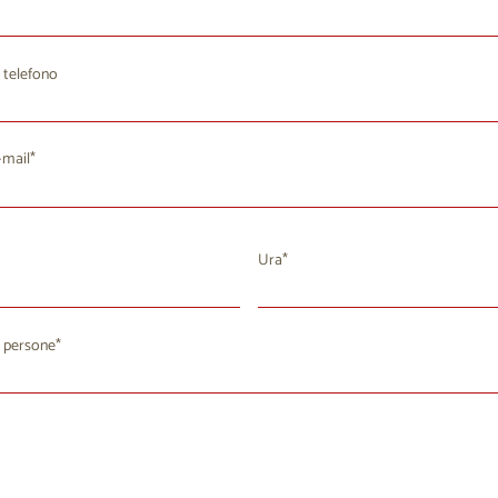
 telefono
-mail
Ura
agosto 2026
 persone
a
Me
Gi
Ve
Sa
Do
8
29
30
31
1
2
4
5
7
8
9
6