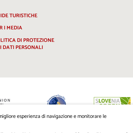
IDE TURISTICHE
R I MEDIA
LITICA DI PROTEZIONE
I DATI PERSONALI
a migliore esperienza di navigazione e monitorare le
anziato dalla
eo di sviluppo