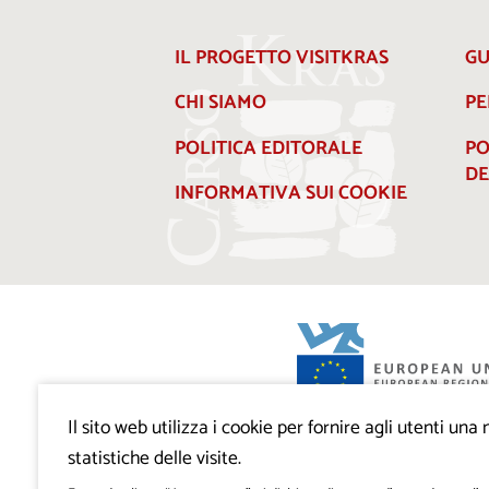
IL PROGETTO VISITKRAS
GU
CHI SIAMO
PE
POLITICA EDITORALE
PO
DE
INFORMATIVA SUI COOKIE
Il sito web utilizza i cookie per fornire agli utenti un
Progetto VisitKras. L’investimento è cofin
Repubblica di Slovenia e dal Fondo europ
statistiche delle visite.
regionale dell’Unione Europea.