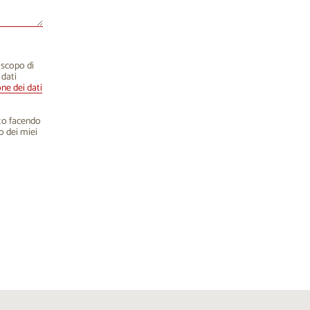
o scopo di
 dati
one dei dati
nto facendo
o dei miei