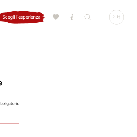
it
Scegli l'esperienza
e
bligatorio