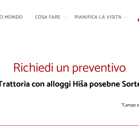
Vai
Vai
al
alla
RO MONDO
COSA FARE
PIANIFICA LA VISITA
contenuto
navigazione
Richiedi un preventivo
Trattoria con alloggi Hiša posebne Sort
Campo ob