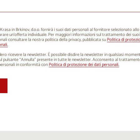
1
12
13
14
15
16
8
19
20
21
22
23
5
26
27
28
29
30
rasa in Brkinov, d.o.o. fornirà i suoi dati personali al fornitore selezionato all
rare un'offerta individuale. Per maggiori informazioni sul trattamento dei suoi
1
2
3
4
5
6
nali consultare la nostra politica della privacy, pubblicata su
Politica di protezi
nali.
ero ricevere la newsletter. È possibile disdire la newsletter in qualsiasi mome
sul pulsante “Annulla” presente in tutte le newsletter. Acconsento al trattament
personali in conformità con
Politica di protezione dei dati personali.