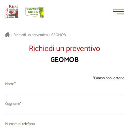
Vai
Vai
al
alla
contenuto
navigazione
GEOMOB
>
Richiedi un preventivo
>
Richiedi un preventivo
GEOMOB
Campo obbligatorio
Nome
Cognome
Numero di telefono