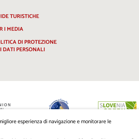
IDE TURISTICHE
R I MEDIA
LITICA DI PROTEZIONE
I DATI PERSONALI
a migliore esperienza di navigazione e monitorare le
anziato dalla
eo di sviluppo