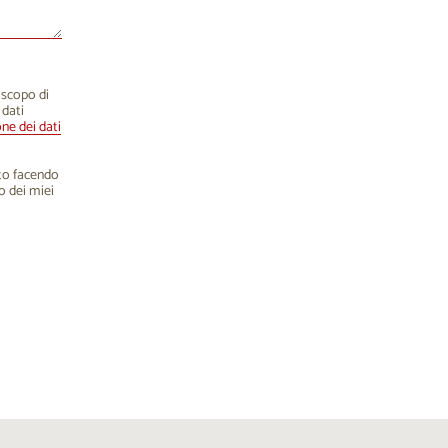
o scopo di
 dati
one dei dati
nto facendo
o dei miei