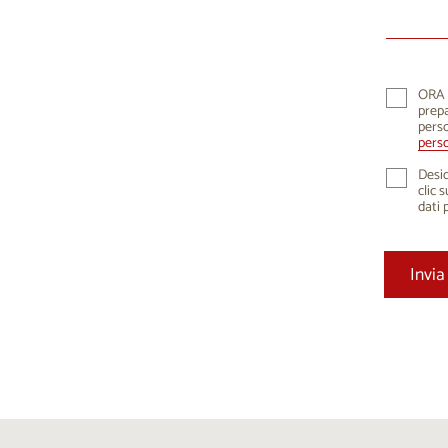
10
1
17
1
24
2
ORA K
prepa
31
perso
perso
Desid
clic 
dati 