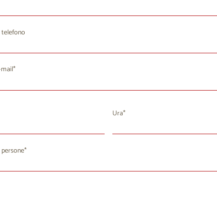
 telefono
-mail
Ura
agosto 2026
 persone
a
Me
Gi
Ve
Sa
Do
8
29
30
31
1
2
4
5
7
8
9
6