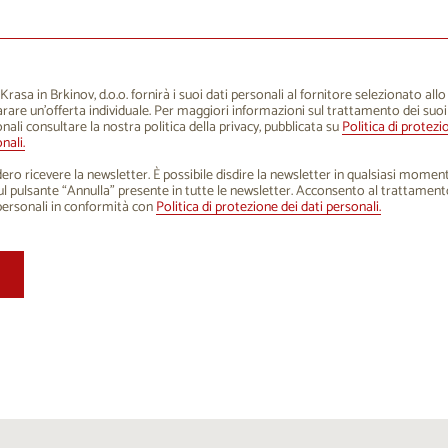
1
12
13
14
15
16
8
19
20
21
22
23
5
26
27
28
29
30
rasa in Brkinov, d.o.o. fornirà i suoi dati personali al fornitore selezionato all
rare un'offerta individuale. Per maggiori informazioni sul trattamento dei suoi
1
2
3
4
5
6
nali consultare la nostra politica della privacy, pubblicata su
Politica di protezi
nali.
ero ricevere la newsletter. È possibile disdire la newsletter in qualsiasi mome
sul pulsante “Annulla” presente in tutte le newsletter. Acconsento al trattament
personali in conformità con
Politica di protezione dei dati personali.