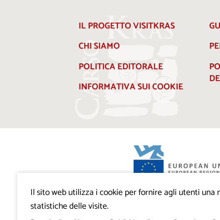
IL PROGETTO VISITKRAS
GU
CHI SIAMO
PE
POLITICA EDITORALE
PO
DE
INFORMATIVA SUI COOKIE
Il sito web utilizza i cookie per fornire agli utenti un
Progetto VisitKras. L’investimento è cofin
Repubblica di Slovenia e dal Fondo europ
statistiche delle visite.
regionale dell’Unione Europea.