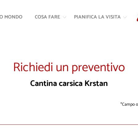
Vai
Vai
al
alla
RO MONDO
COSA FARE
PIANIFICA LA VISITA
contenuto
navigazione
Richiedi un preventivo
Cantina carsica Krstan
Campo ob