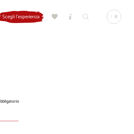
it
Scegli l'esperienza
bligatorio