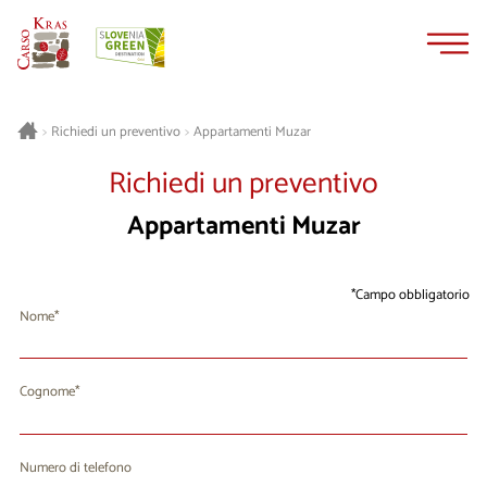
Vai
Vai
al
alla
contenuto
navigazione
Appartamenti Muzar
>
Richiedi un preventivo
>
Richiedi un preventivo
Appartamenti Muzar
Campo obbligatorio
Nome
Cognome
Numero di telefono