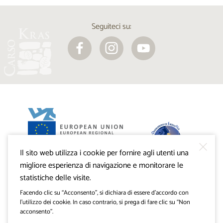
Seguiteci su:
Il sito web utilizza i cookie per fornire agli utenti una
Progetto VisitKras. L’investimento è cofinanziato dalla
Repubblica di Slovenia e dal Fondo europeo di sviluppo
migliore esperienza di navigazione e monitorare le
regionale dell’Unione Europea.
statistiche delle visite.
Facendo clic su “Acconsento”, si dichiara di essere d’accordo con
l’utilizzo dei cookie. In caso contrario, si prega di fare clic su “Non
acconsento”.