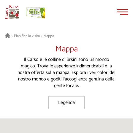
Vai
Vai
al
alla
contenuto
navigazione
Pianifica la visita
Mappa
>
>
Mappa
Il Carso e le colline di Brkini sono un mondo
magico. Trova le esperienze indimenticabili e la
nostra offerta sulla mappa. Esplora i veri colori del
nostro mondo e goditi l'accoglienza genuina della
gente locale.
Legenda