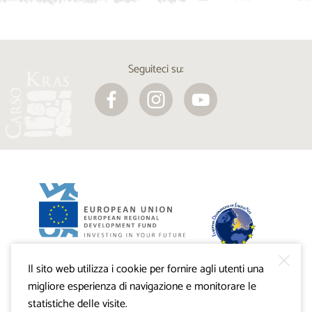
Seguiteci su:
Progetto VisitKras. L’investimento è cofinanziato dalla
Repubblica di Slovenia e dal Fondo europeo di sviluppo
regionale dell’Unione Europea.
Il sito web utilizza i cookie per fornire agli utenti una
migliore esperienza di navigazione e monitorare le
statistiche delle visite.