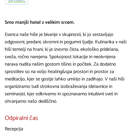
Smo manjši hotel z velikim srcem.
Esenca naše hiše je bivanje v skupnosti, ki jo sestavljajo
odgovorni, predani, skromni in pogumni ljudje. Kulinarika v naši
hiši temelji na hrani, ki je izvorno čista, ekološko pridelana,
sveža, ročno narejena. Spokojnost lokacije in neokrnjena
narava nudita našim gostom tišino in počitek. Za dodatno
sprostitev so na voljo healing&spa prostori in prostor za
meditacijo, kjer se gostje lahko umirijo in zadihajo. V naši hiši
organiziramo tudi strokovna izobraževanja (delavnice in
seminarje), kjer odkrivamo in spoznavamo intuitivni svet in
ohranjamo našo dediščino.
Odpiralni čas
Recepcija