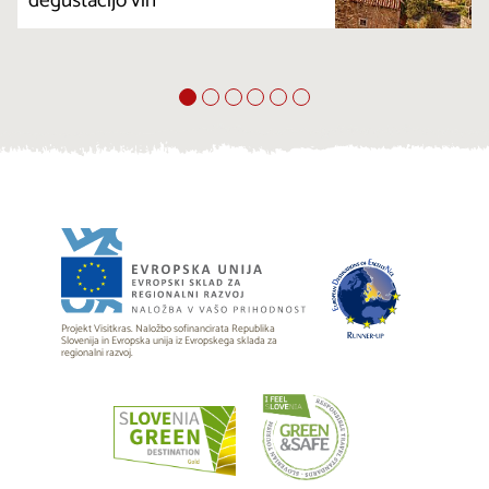
degustacijo vin
Projekt Visitkras. Naložbo sofinancirata Republika
Slovenija in Evropska unija iz Evropskega sklada za
regionalni razvoj.