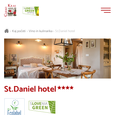
Na
Navigacija
vsebino
Kaj početi
Vino in kulinarika
St.Daniel hotel
>
>
>
St.Daniel hotel