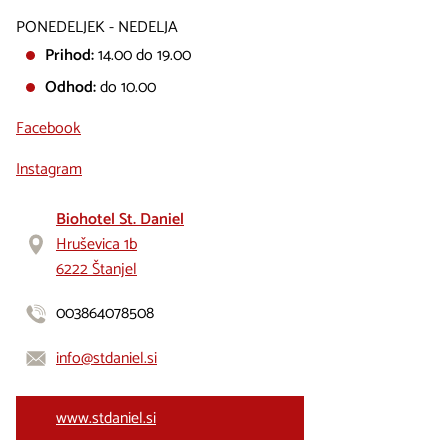
PONEDELJEK - NEDELJA
Prihod:
14.00 do 19.00
Odhod:
do 10.00
Facebook
Instagram
Biohotel St. Daniel
Hruševica 1b
6222 Štanjel
003864078508
info@stdaniel.si
www.stdaniel.si