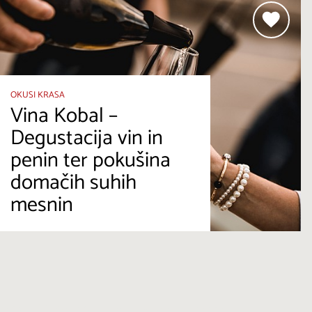
OKUSI KRASA
Vina Kobal –
Degustacija vin in
penin ter pokušina
domačih suhih
mesnin