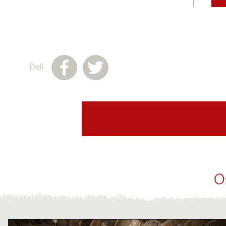
Deli
O