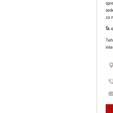
spr
sed
za 
Št. 
Tehn
inte