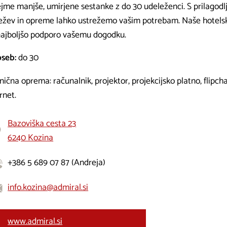
ejme manjše, umirjene sestanke z do 30 udeleženci. S prilagodl
ežev in opreme lahko ustrežemo vašim potrebam. Naše hotelsk
najboljšo podporo vašemu dogodku.
oseb:
do 30
ična oprema: računalnik, projektor, projekcijsko platno, flipchart
rnet.
Bazoviška cesta 23
6240 Kozina
+386 5 689 07 87 (
Andreja)
info.kozina@admiral.si
www.admiral.si