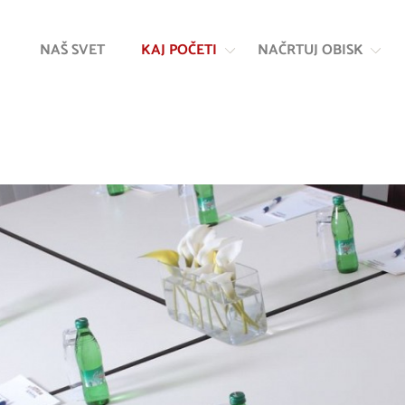
Na
Navigacija
vsebino
NAŠ SVET
KAJ POČETI
NAČRTUJ OBISK