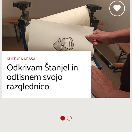
KULTURA KRASA
Odkrivam Štanjel in
odtisnem svojo
razglednico