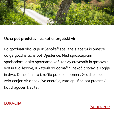
Učna pot predstavi les kot energetski vir
Po gozdnati okolici je iz Senožeč speljana slabe tri kilometre
dolga gozdna učna pot Djestence. Med sproščujočim
sprehodom lahko spoznamo več kot 25 drevesnih in grmovnih
vrst in tudi lesove, iz katerih so domačini nekoč pripravljali oglje
in drva. Danes ima to izročilo poseben pomen. Gozd je spet
zelo cenjen vir obnovljive energije, zato ga učna pot predstavi
kot dragocen kapital.
LOKACIJA
Senožeče