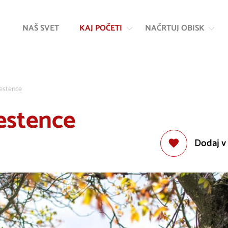
Na
Navigacija
vsebino
NAŠ SVET
KAJ POČETI
NAČRTUJ OBISK
estence
estence
Dodaj v