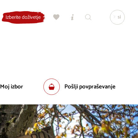
si
Izberite doživetje
 Moj izbor
Pošlji povpraševanje