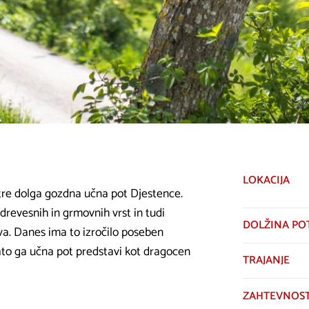
LOKACIJA
etre dolga gozdna učna pot Djestence.
evesnih in grmovnih vrst in tudi
DOLŽINA PO
drva. Danes ima to izročilo poseben
zato ga učna pot predstavi kot dragocen
TRAJANJE
ZAHTEVNOS