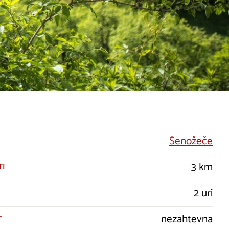
Senožeče
3 km
TI
2 uri
nezahtevna
T