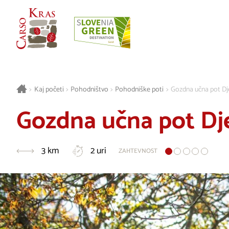
>
Kaj početi
>
Pohodništvo
>
Pohodniške poti
>
Gozdna učna pot Dj
Gozdna učna pot Dj
3 km
2 uri
ZAHTEVNOST