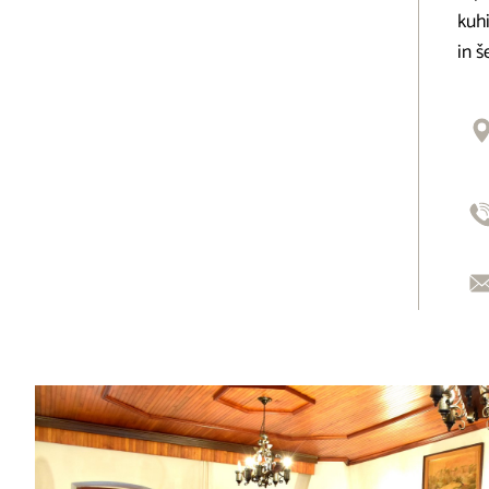
kuhi
in š