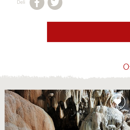
Deli
O