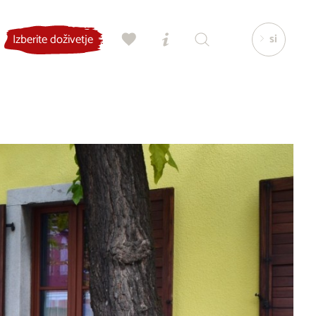
si
Izberite doživetje