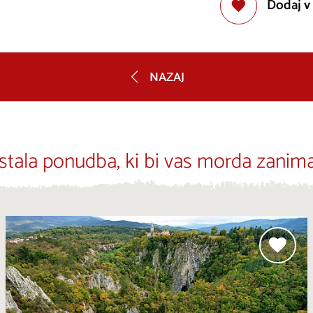
Dodaj v
NAZAJ
stala ponudba, ki bi vas morda zanima