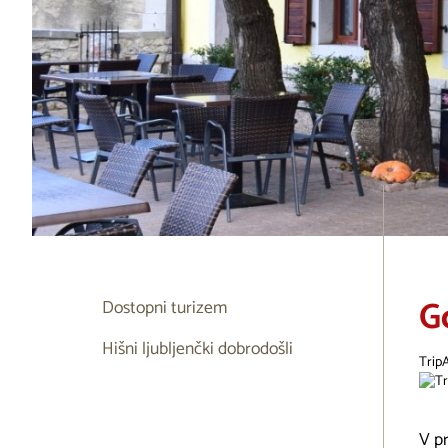
G
Dostopni turizem
Hišni ljubljenčki dobrodošli
Trip
V p