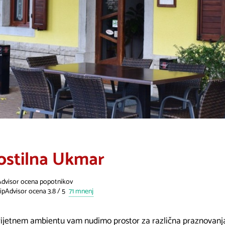
ostilna Ukmar
Advisor ocena popotnikov
71 mnenj
rijetnem ambientu vam nudimo prostor za različna praznovanja 