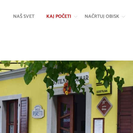
Na
Navigacija
vsebino
NAŠ SVET
KAJ POČETI
NAČRTUJ OBISK