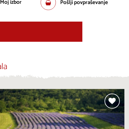
 Moj izbor
Pošlji povpraševanje
la