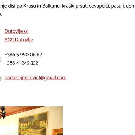
nje diši po Krasu in Balkanu: kraški pršut, čevapčiči, pasulj, dom
e.
Dutovlje 61
6221 Dutovlje
+386 5 990 08 82
+386 41 249 332
nada.slijepcevic1@gmail.com