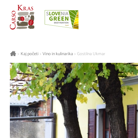
>
Kaj početi
>
Vino in kulinarika
>
Gostilna Ukmar